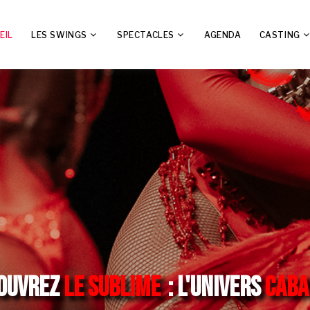
EIL
LES SWINGS
SPECTACLES
AGENDA
CASTING
OUVREZ
LE SUBLIME
: L'UNIVERS
CABA