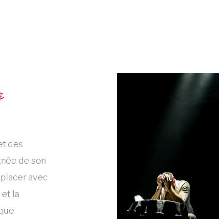

et des
gnée de son
éplacer avec
et la
ique