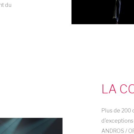
nt du
LA C
Plus de 200 c
d'exceptions 
ANDROS / OR