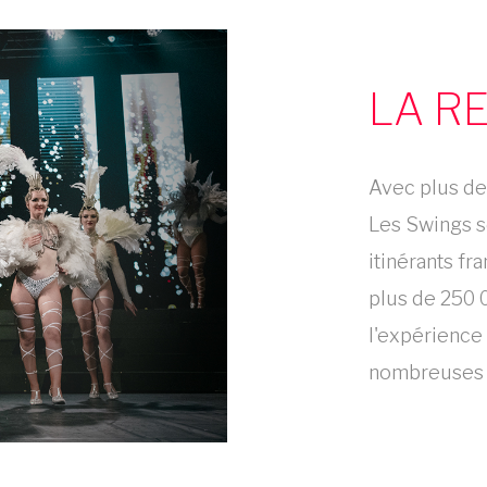
LA R
Avec plus de
Les Swings s
itinérants fr
plus de 250 0
l'expérience
nombreuses r