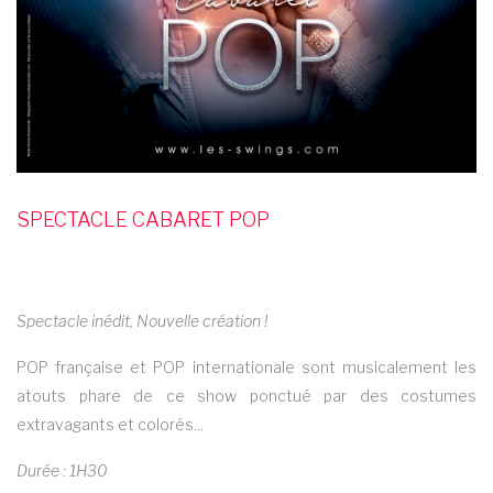
SPECTACLE CABARET POP
Spectacle inédit, Nouvelle création !
POP française et POP internationale sont musicalement les
atouts phare de ce show ponctué par des costumes
extravagants et colorés...
Durée : 1H30