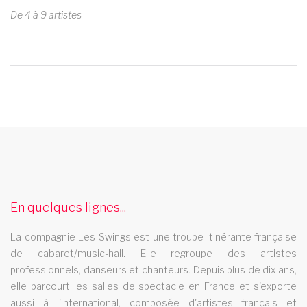
De 4 à 9 artistes
french cancan pays de la loire
Decouvrez le spectaculaire french cancan de la troupe de
cabaret Les Swings dans votre region pays de la loire
cabaret puteaux
En quelques lignes...
Le cabaret Les Swings se deplace dans la ville de puteaux
La compagnie Les Swings est une troupe itinérante française
spectacle de danse champagne ardenne
de cabaret/music-hall. Elle regroupe des artistes
professionnels, danseurs et chanteurs. Depuis plus de dix ans,
Les Swings vous propose un spectacle de danse
elle parcourt les salles de spectacle en France et s'exporte
professionnel et se deplace dans la region champagne
aussi à l'international, composée d'artistes français et