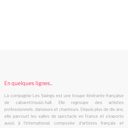
french cancan aquitaine
Decouvrez le spectaculaire french cancan de la troupe de
cabaret Les Swings dans votre region aquitaine
cabaret landes
En quelques lignes...
Le cabaret Les Swings se deplace dans le departement des
La compagnie Les Swings est une troupe itinérante française
landes
de cabaret/music-hall. Elle regroupe des artistes
comedie musicale lorraine
professionnels, danseurs et chanteurs. Depuis plus de dix ans,
elle parcourt les salles de spectacle en France et s'exporte
La revue cabaret Les Swings vous propose un grand nombre
aussi à l'international, composée d'artistes français et