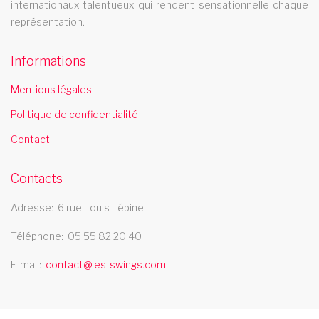
germain en laye
internationaux talentueux qui rendent sensationnelle chaque
cabaret havre
représentation.
Le cabaret Les Swings se deplace dans la ville de le havre
Informations
cabaret 43
Mentions légales
Le cabaret Les Swings se deplace dans le departement 43
Politique de confidentialité
french cancan bretagne
Contact
Decouvrez le spectaculaire french cancan de la troupe de
cabaret Les Swings dans votre region bretagne
Contacts
spectacle lorraine
Adresse
6 rue Louis Lépine
Le spectacle Les Swings se dÃ©place dans la rÃ©gion lorraine
spectacle music hall corse
Téléphone
05 55 82 20 40
E-mail
contact@les-swings.com
Le spectacle music hall Les Swings se deplace dans la region
corse
cabaret tarbes