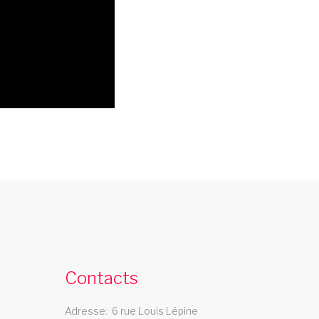
spectacle cabaret auvergne
e spectacle cabaret Les Swings se deplace
ans la region auvergne
Contacts
Adresse
6 rue Louis Lépine