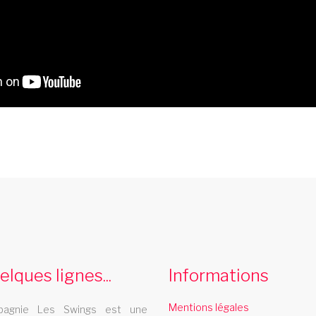
comedie musicale aquitaine
La revue cabaret Les Swings vous propose
L
un grand nombre de tableaux de comedie
d
elques lignes...
Informations
musicale et se deplace dans la region
aquitaine
Mentions légales
agnie Les Swings est une