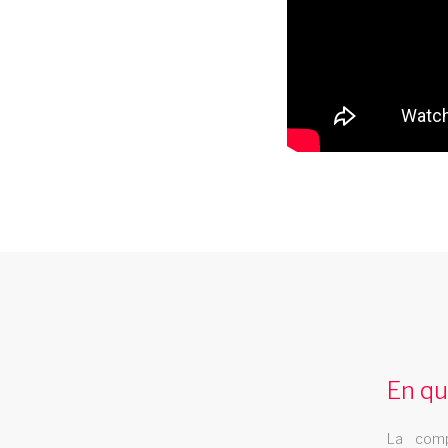
soiree cabaret bruges
Les Swings se déplace pour animer votre
soiree cabaret à bruges Une des troupes
En qu
itinérantes les plus demandées en France.
Une équipe d'artistes professionnels, plus
La comp