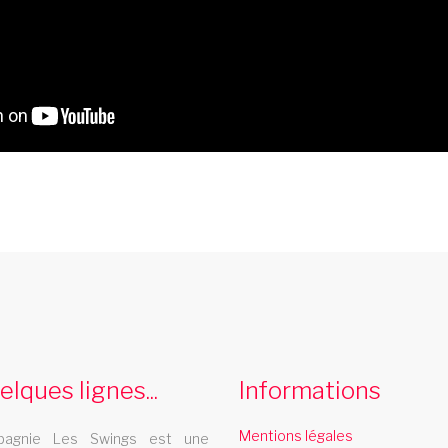
cabaret vitrolles
Le cabaret Les Swings se deplace dans la
L
ville de vitrolles
d
elques lignes...
Informations
Mentions légales
agnie Les Swings est une