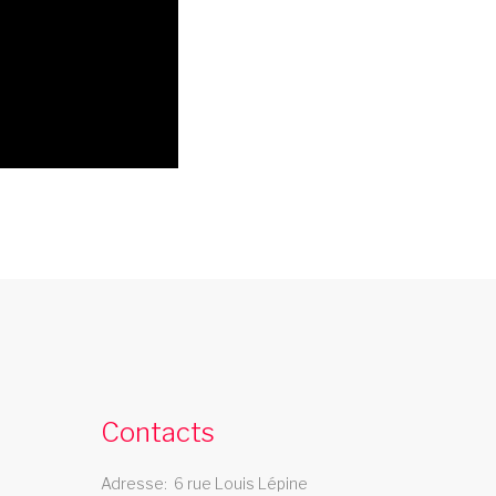
troupe cabaret midi pyrenees
a troupe de cabaret Les Swings se deplace
ans la region midi pyrenees
Contacts
Adresse
6 rue Louis Lépine