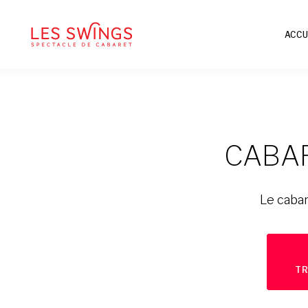
ACCU
CABA
Le cabar
TR