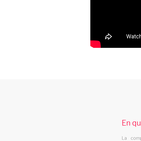
comedie musicale strasbourg
La revue cabaret Les Swings vous propose
un grand nombre de tableaux de comedie
En qu
musicale et se deplace dans la region
strasbourg
La comp