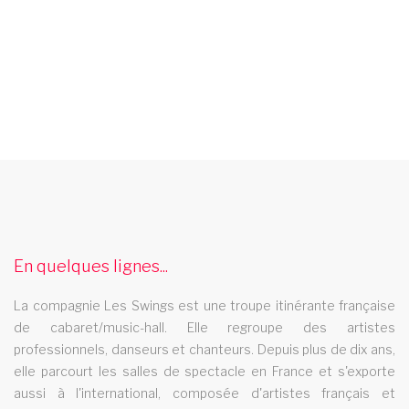
french cancan itinerant
Les swings vous invite dans un tour du monde feerique au
rythme des musiques et de la danse avec son french cancan
itinerant
En quelques lignes...
cabaret aubervilliers
La compagnie Les Swings est une troupe itinérante française
Le cabaret Les Swings se deplace dans la ville de aubervilliers
de cabaret/music-hall. Elle regroupe des artistes
cabaret montrouge
professionnels, danseurs et chanteurs. Depuis plus de dix ans,
elle parcourt les salles de spectacle en France et s'exporte
Le cabaret Les Swings se deplace dans la ville de montrouge
aussi à l'international, composée d'artistes français et