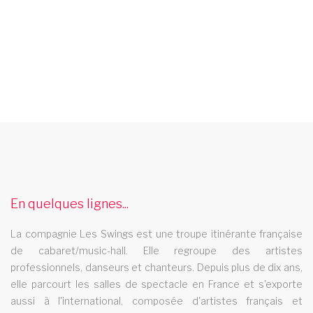
cabaret cannes
Le cabaret Les Swings se deplace dans la ville de cannes
audition danseuse
En quelques lignes...
La revue Les Swings organise une audition pour danseuse
cabaret essonne
La compagnie Les Swings est une troupe itinérante française
de cabaret/music-hall. Elle regroupe des artistes
Le cabaret Les Swings se deplace dans le departement de l
professionnels, danseurs et chanteurs. Depuis plus de dix ans,
essonne
elle parcourt les salles de spectacle en France et s'exporte
cabaret basse normandie
aussi à l'international, composée d'artistes français et