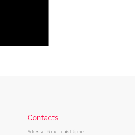
cabaret noisy le sec
e cabaret Les Swings se deplace dans la
ille de noisy le sec
Contacts
cabaret aix en provence
Adresse
6 rue Louis Lépine
e cabaret Les Swings se deplace dans la