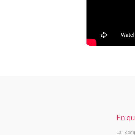
cabaret conflans saint honorine
Le cabaret Les Swings se deplace dans la
ville de conflans saint honorine
En qu
revue plumes
La comp
De lIrlande la Russie le Bresil et la Chine en