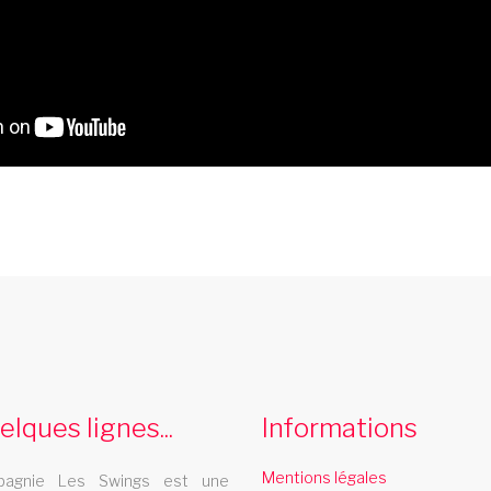
cabaret douai
Le cabaret Les Swings se deplace dans la
L
ville de douai
v
elques lignes...
Informations
cabaret pessac
Mentions légales
agnie Les Swings est une
Le cabaret Les Swings se deplace dans la
L