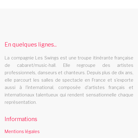
spectacle cabaret alsace
Le spectacle cabaret Les Swings se deplace dans la region
alsace
soiree cabaret bergerac
En quelques lignes...
Les Swings se déplace pour animer votre soiree cabaret à
La compagnie Les Swings est une troupe itinérante française
bergerac Une des troupes itinérantes les plus demandées en
de cabaret/music-hall. Elle regroupe des artistes
France. Une équipe d'artistes professionnels, plus de 500
professionnels, danseurs et chanteurs. Depuis plus de dix ans,
représentations et 200.000 spectateurs. Des clients
elle parcourt les salles de spectacle en France et s'exporte
aussi à l'international, composée d'artistes français et
prestigieux, des lieux d'exceptions : Stade de France, Opéra de
internationaux talentueux qui rendent sensationnelle chaque
Lausanne, Casino Barrière,..
représentation.
cabaret pyrenee atlantique
Le cabaret Les Swings se deplace dans le departement
Informations
pyrenee atlantique
Mentions légales
spectacle music hall val de marne 94