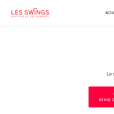
ACCU
Le 
REVUE 