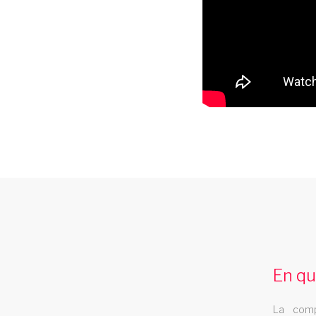
cabaret lorraine
Le cabaret Les Swings se deplace dans la
region lorraine
En qu
La comp