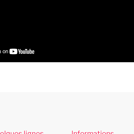
cabaret toulouse
Le cabaret Les Swings se deplace dans la
L
ville de toulouse
elques lignes...
Informations