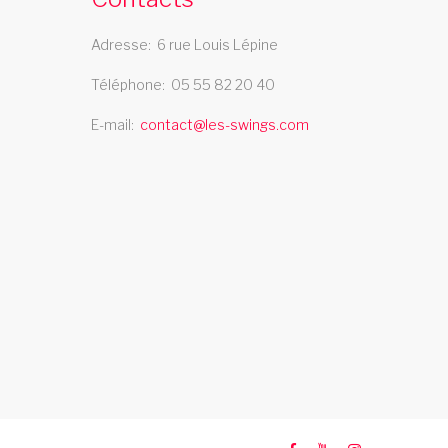
Adresse
6 rue Louis Lépine
cabaret boulogne sur mer
Téléphone
05 55 82 20 40
e cabaret Les Swings se deplace dans la
E-mail
contact@les-swings.com
ille de boulogne sur mer
cabaret nancy