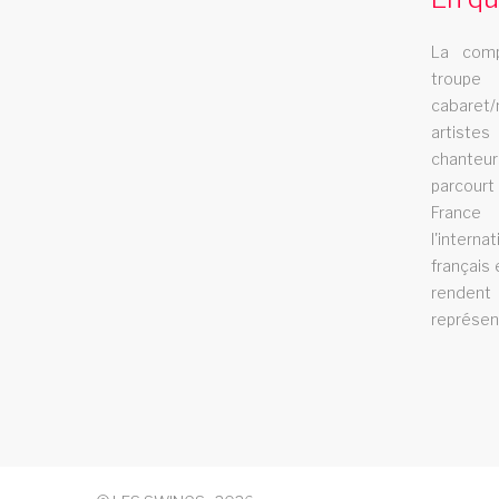
danse sportive.
La comp
cabaret saint herblain
troupe
cabaret/
artistes
Le cabaret Les Swings se deplace dans la
chanteur
ville de saint herblain
parcour
France
l'intern
français 
renden
représen
spectacle music hall haute
garonne 31