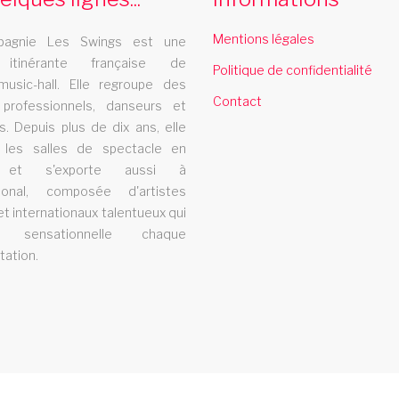
Mentions légales
agnie Les Swings est une
cabaret ajaccio
 itinérante française de
Politique de confidentialité
music-hall. Elle regroupe des
Contact
 professionnels, danseurs et
Le cabaret Les Swings se deplace dans la
L
s. Depuis plus de dix ans, elle
ville de ajaccio Une des troupes itinérantes
v
t les salles de spectacle en
les plus demandées en France. Une équipe
 et s'exporte aussi à
ational, composée d'artistes
d'artistes professionnels, plus de 500
et internationaux talentueux qui
représentations et 200.000 spectateurs. Des
t sensationnelle chaque
tation.
clients prestigieux, des lieux d'exceptions :
Orange, Opéra de Lausanne, Casino
Barrière,...
soiree cabaret lausanne