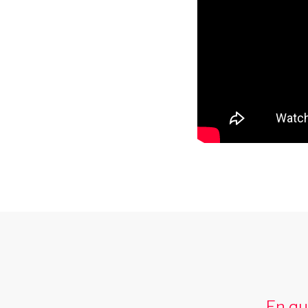
revue spectacle itinerante
Au programme avec Les swings une des
revue spectacle itinerante les plus
En qu
demande avec danse chant comedie magie