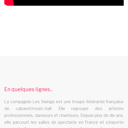
music hall mayotte
Le music hall Les Swings se deplace dans la rÃ©gion mayotte
cabaret vannes
En quelques lignes...
Le cabaret Les Swings se deplace dans la ville de vannes
spectacle cabaret champagne ardegne
La compagnie Les Swings est une troupe itinérante française
de cabaret/music-hall. Elle regroupe des artistes
Le spectacle cabaret Les Swings se deplace dans la region
professionnels, danseurs et chanteurs. Depuis plus de dix ans,
champagne ardegne
elle parcourt les salles de spectacle en France et s'exporte
troupe cabaret rhone alpes