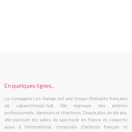
cabaret perpignan
Le cabaret Les Swings se deplace dans la ville de perpignan
spectacle music hall haute normandie
En quelques lignes...
Le spectacle music hall Les Swings se deplace dans la region
haute normandie
La compagnie Les Swings est une troupe itinérante française
french cancan guadeloupe
de cabaret/music-hall. Elle regroupe des artistes
professionnels, danseurs et chanteurs. Depuis plus de dix ans,
Decouvrez le spectaculaire french cancan de la troupe de
elle parcourt les salles de spectacle en France et s'exporte
cabaret Les Swings dans votre region guadeloupe
aussi à l'international, composée d'artistes français et