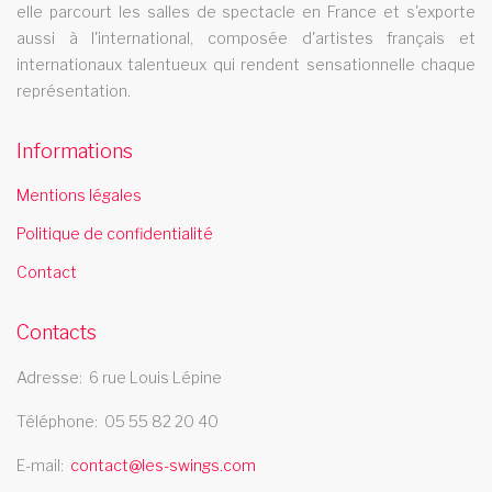
Les Swings vous propose un spectacle de danse
elle parcourt les salles de spectacle en France et s'exporte
aussi à l'international, composée d'artistes français et
professionnel et se deplace dans la region guyane
internationaux talentueux qui rendent sensationnelle chaque
cabaret angers
représentation.
Le cabaret Les Swings se deplace dans la ville de angers
spectacle music hall ain 01
Informations
Les Swings vous propose un spectacle de music hall
Mentions légales
professionnel et se deplace dans le departement ain 01
Politique de confidentialité
compagnie de danse champagne ardenne
Contact
La compagnie de danse Les Swings se deplace dans la region
champagne ardenne
Contacts
compagnie cabaret
Adresse
6 rue Louis Lépine
La compagnie cabaret Les swings aux 500 representations en
Téléphone
05 55 82 20 40
6 ans se deplace dans toute la France accompagnee de son
french cancan legendaire
E-mail
contact@les-swings.com
cabaret 46