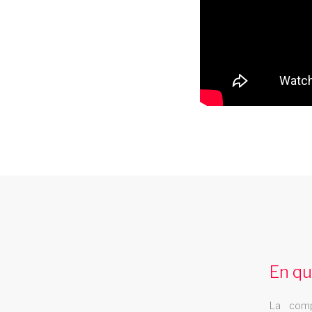
spectacle cabaret midi pyrenee
Le spectacle cabaret Les Swings se deplac
dans la region midi pyrenee
En qu
cabaret 27
La comp
Le cabaret Les Swings se deplace dans le