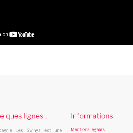
cabaret correze
e
Le cabaret Les Swings se deplace dans le
departement correze
d
elques lignes...
Informations
spectacle de danse franche
comte
Mentions légales
agnie Les Swings est une
L