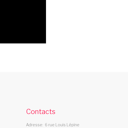
compagnie de danse picardie
La compagnie de danse Les Swings se
eplace dans la region picardie
Contacts
cabaret valenciennes
Adresse
6 rue Louis Lépine
e cabaret Les Swings se deplace dans la