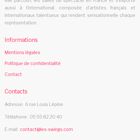
elle parcourt les salles de spectacle en France et s'exporte
aussi à l'international, composée d'artistes français et
Le music hall Les Swings se deplace dans la rÃ©gion bretagne
internationaux talentueux qui rendent sensationnelle chaque
revue music hall corse
représentation.
La revue music hall Les Swings se deplace dans la rÃ©gion
Informations
corse
spectacle de danse auvergne
Mentions légales
Politique de confidentialité
Les Swings vous propose un spectacle de danse
professionnel et se deplace dans la region auvergne
Contact
troupe cabaret bourgogne
Contacts
La troupe de cabaret Les Swings se deplace dans la region
bourgogne
Adresse
6 rue Louis Lépine
troupe cabaret languedoc roussillon
Téléphone
05 55 82 20 40
La troupe de cabaret Les Swings se deplace dans la region
E-mail
contact@les-swings.com
languedoc roussillon