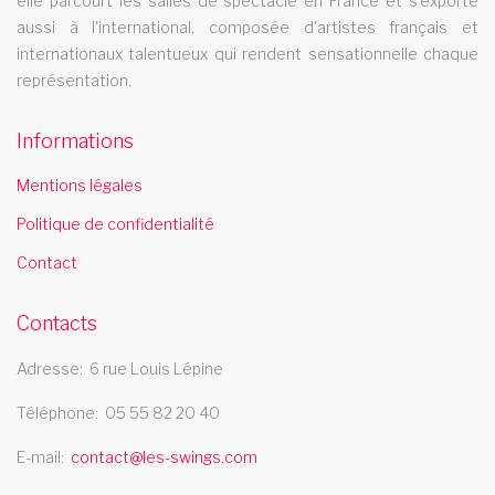
elle parcourt les salles de spectacle en France et s'exporte
aussi à l'international, composée d'artistes français et
représentations et 200.000 spectateurs. Des clients
internationaux talentueux qui rendent sensationnelle chaque
prestigieux, des lieux d'exceptions : Stade de France, Opéra de
représentation.
Lausanne, Casino Barrière,..
spectacle music hall tarn 81
Informations
Les Swings vous propose un spectacle de music hall
Mentions légales
professionnel et se deplace dans le departement tarn 81
troupe itinerante de danse
Politique de confidentialité
Contact
La troupe Les swings ses plumes ses strass et ses paillettes
vous transportent dans lesprit des plus grands cabarets
Contacts
parisiens
revue cabaret aquitaine
Adresse
6 rue Louis Lépine
La revue cabaret Les Swings se deplace dans la region
Téléphone
05 55 82 20 40
aquitaine
E-mail
contact@les-swings.com
music hall paca