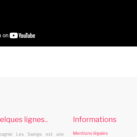
music hall basse normandie
Le music hall Les Swings se deplace dans la
L
region basse normandie
d
elques lignes...
Informations
Mentions légales
agnie Les Swings est une