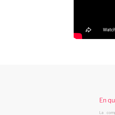
soiree cabaret brest
Les Swings se déplace pour animer votre
soiree cabaret à brest Une des troupes
En qu
itinérantes les plus demandées en France.
Une équipe d'artistes professionnels, plus
La comp