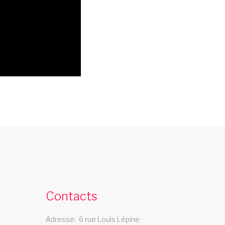
troupe cabaret reunion
a troupe de cabaret Les Swings se deplace
ans la region reunion
Contacts
Adresse
6 rue Louis Lépine