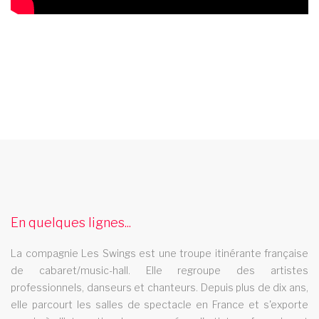
cabaret plaisir
Le cabaret Les Swings se deplace dans la ville de plaisir
cabaret troyes
En quelques lignes...
Le cabaret Les Swings se deplace dans la ville de troyes
spectacle music hall charente 16
La compagnie Les Swings est une troupe itinérante française
de cabaret/music-hall. Elle regroupe des artistes
Les Swings vous propose un spectacle de music hall
professionnels, danseurs et chanteurs. Depuis plus de dix ans,
professionnel et se deplace dans le departement charente 16
elle parcourt les salles de spectacle en France et s'exporte
cabaret evreux