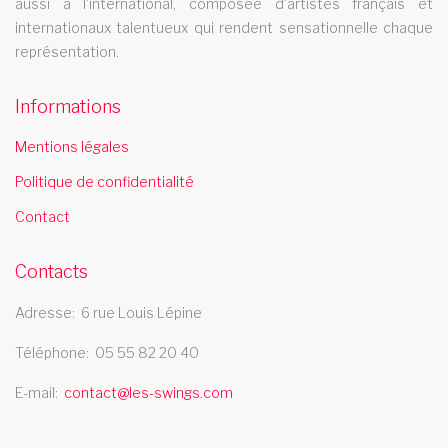
aussi à l'international, composée d'artistes français et
internationaux talentueux qui rendent sensationnelle chaque
Le cabaret Les Swings se deplace dans la ville de evreux
représentation.
cabaret corbeil essonnes
Informations
Le cabaret Les Swings se deplace dans la ville de corbeil
essonnes
Mentions légales
cabaret loir et cher
Politique de confidentialité
Le cabaret Les Swings se deplace dans le departement loir et
Contact
cher
cabaret deux sevres
Contacts
Le cabaret Les Swings se deplace dans le departement deux
Adresse
6 rue Louis Lépine
sevres
cabaret melun
Téléphone
05 55 82 20 40
E-mail
contact@les-swings.com
Le cabaret Les Swings se deplace dans la ville de melun
cabaret 18