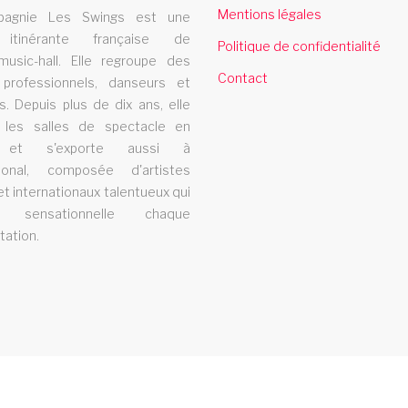
spectacle music hall bretagne
Mentions légales
agnie Les Swings est une
 itinérante française de
Politique de confidentialité
Le spectacle music hall Les Swings se
L
music-hall. Elle regroupe des
Contact
 professionnels, danseurs et
deplace dans la region bretagne
r
s. Depuis plus de dix ans, elle
e
cabaret indre
t les salles de spectacle en
 et s'exporte aussi à
e
Le cabaret Les Swings se deplace dans le
ational, composée d'artistes
et internationaux talentueux qui
departement indre
D
t sensationnelle chaque
d
tation.
v
cabaret poissy
Le cabaret Les Swings se deplace dans la
L
ville de poissy
m