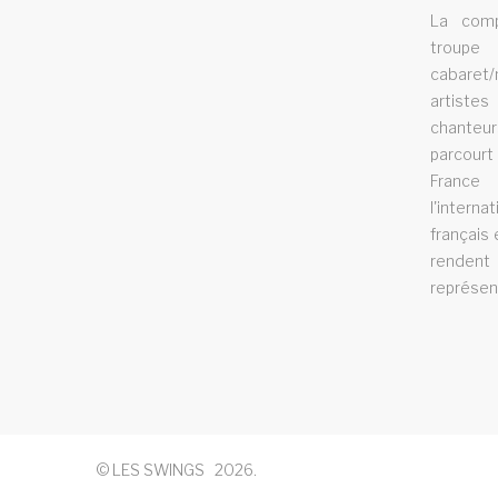
revue cabaret corse
La comp
troupe
La revue cabaret Les Swings se deplace
cabaret/
artistes
dans la region corse
chanteur
spectacle cabaret franche comt
parcour
France
Le spectacle cabaret Les Swings se deplac
l'intern
français 
dans la region franche comte
renden
représen
spectacle cabaret vichy
Le spectacle cabaret Les Swings se
dÃ©place dans la ville de Vichy.
© LES SWINGS
2026
.