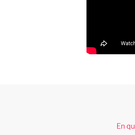
spectacle music hall limousin
Le spectacle music hall Les Swings se
deplace dans la region limousin
En qu