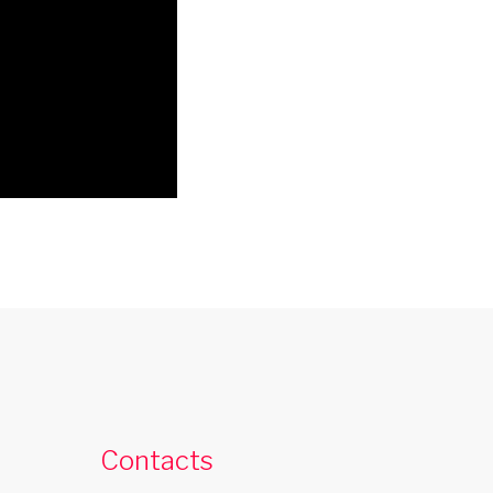
french cancan lorraine
ecouvrez le spectaculaire french cancan
e la troupe de cabaret Les Swings dans
Contacts
otre region lorraine