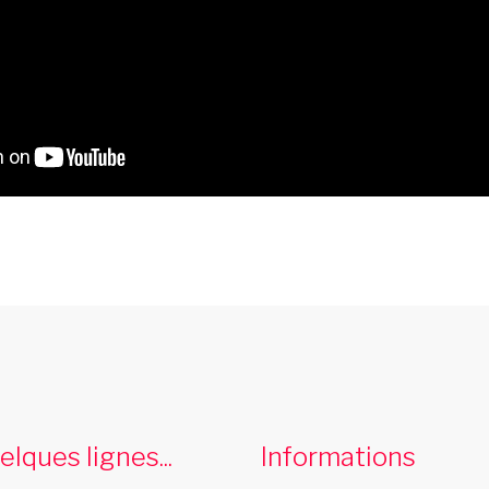
spectacle music hall ariege 09
Les Swings vous propose un spectacle de
D
music hall professionnel et se deplace dans
d
elques lignes...
Informations
le departement ariege 09
v